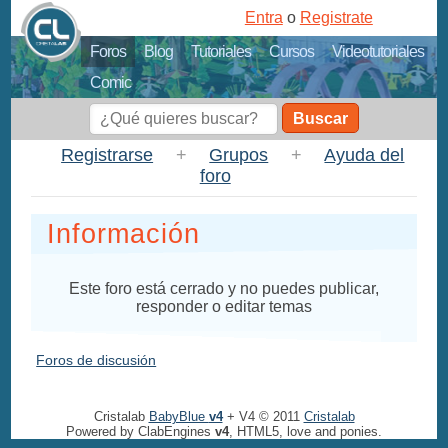
Entra
o
Registrate
Foros
Blog
Tutoriales
Cursos
Videotutoriales
Comic
Buscar
Registrarse
+
Grupos
+
Ayuda del
foro
Información
Este foro está cerrado y no puedes publicar,
responder o editar temas
Foros de discusión
Cristalab
BabyBlue
v4
+ V4 © 2011
Cristalab
Powered by ClabEngines
v4
, HTML5, love and ponies.