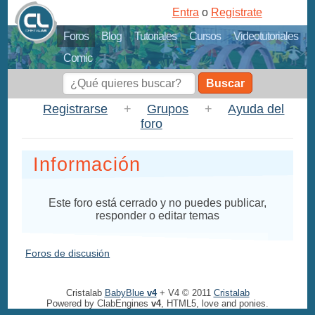
Entra
o
Registrate
Foros
Blog
Tutoriales
Cursos
Videotutoriales
Comic
Buscar
Registrarse
+
Grupos
+
Ayuda del
foro
Información
Este foro está cerrado y no puedes publicar,
responder o editar temas
Foros de discusión
Cristalab
BabyBlue
v4
+ V4 © 2011
Cristalab
Powered by ClabEngines
v4
, HTML5, love and ponies.