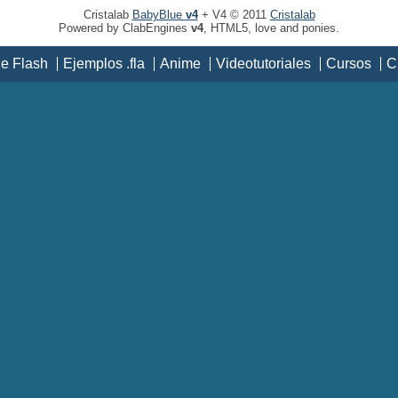
Cristalab
BabyBlue
v4
+ V4 © 2011
Cristalab
Powered by ClabEngines
v4
, HTML5, love and ponies.
de Flash
Ejemplos .fla
Anime
Videotutoriales
Cursos
C