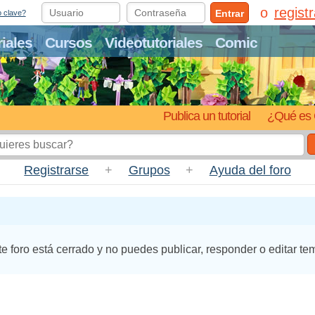
regist
Entrar
o clave?
riales
Cursos
Videotutoriales
Comic
Publica un tutorial
¿Qué es 
Registrarse
+
Grupos
+
Ayuda del foro
te foro está cerrado y no puedes publicar, responder o editar te