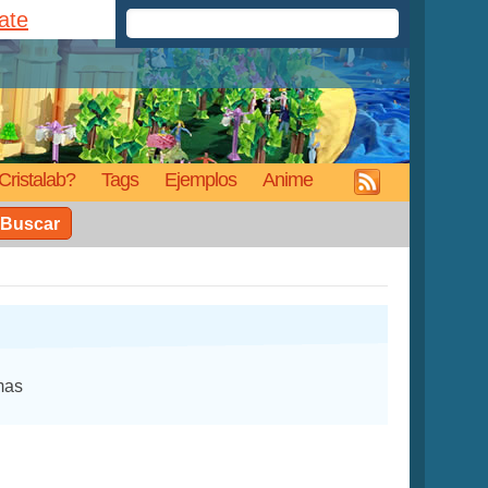
rate
Cristalab?
Tags
Ejemplos
Anime
Buscar
mas