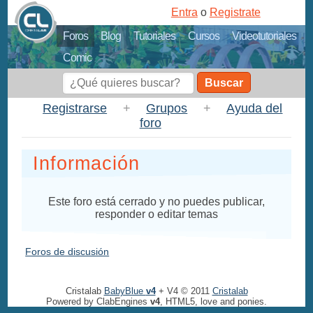
Entra
o
Registrate
Foros
Blog
Tutoriales
Cursos
Videotutoriales
Comic
Buscar
Registrarse
+
Grupos
+
Ayuda del
foro
Información
Este foro está cerrado y no puedes publicar,
responder o editar temas
Foros de discusión
Cristalab
BabyBlue
v4
+ V4 © 2011
Cristalab
Powered by ClabEngines
v4
, HTML5, love and ponies.