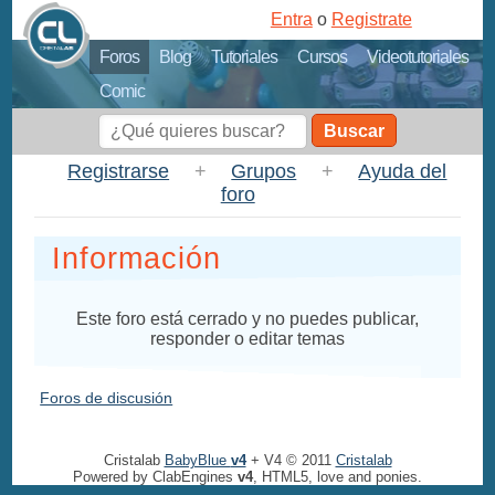
Entra
o
Registrate
Foros
Blog
Tutoriales
Cursos
Videotutoriales
Comic
Buscar
Registrarse
+
Grupos
+
Ayuda del
foro
Información
Este foro está cerrado y no puedes publicar,
responder o editar temas
Foros de discusión
Cristalab
BabyBlue
v4
+ V4 © 2011
Cristalab
Powered by ClabEngines
v4
, HTML5, love and ponies.