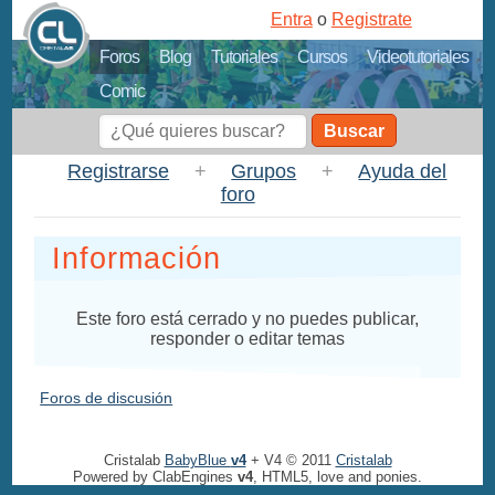
Entra
o
Registrate
Foros
Blog
Tutoriales
Cursos
Videotutoriales
Comic
Buscar
Registrarse
+
Grupos
+
Ayuda del
foro
Información
Este foro está cerrado y no puedes publicar,
responder o editar temas
Foros de discusión
Cristalab
BabyBlue
v4
+ V4 © 2011
Cristalab
Powered by ClabEngines
v4
, HTML5, love and ponies.