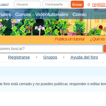
regist
Entrar
o clave?
riales
Cursos
Videotutoriales
Comic
Publica un tutorial
¿Qué es 
Registrarse
+
Grupos
+
Ayuda del foro
te foro está cerrado y no puedes publicar, responder o editar te