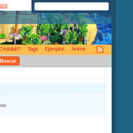
rate
Cristalab?
Tags
Ejemplos
Anime
Buscar
mas