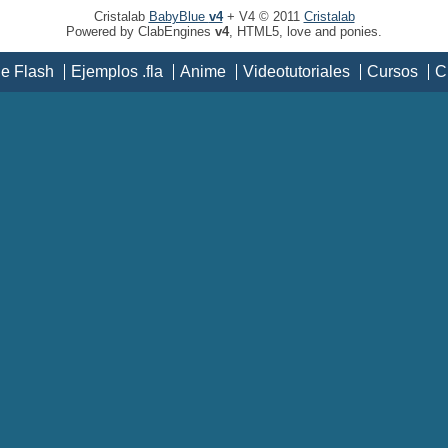
Cristalab
BabyBlue
v4
+ V4 © 2011
Cristalab
Powered by ClabEngines
v4
, HTML5, love and ponies.
de Flash
Ejemplos .fla
Anime
Videotutoriales
Cursos
C