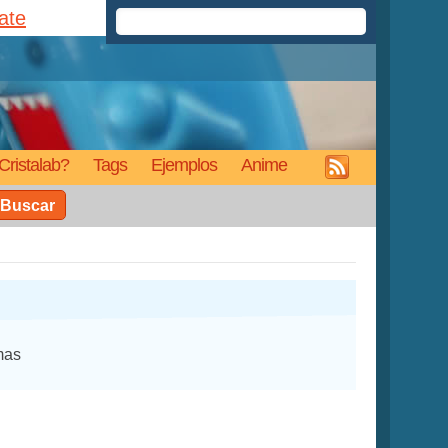
rate
Cristalab?
Tags
Ejemplos
Anime
Buscar
mas