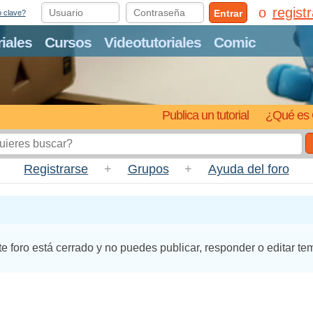
regist
Entrar
o clave?
riales
Cursos
Videotutoriales
Comic
Publica un tutorial
¿Qué es 
Registrarse
+
Grupos
+
Ayuda del foro
te foro está cerrado y no puedes publicar, responder o editar te