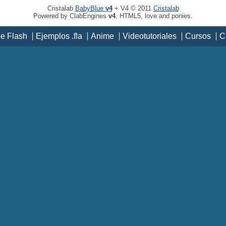
Cristalab
BabyBlue
v4
+ V4 © 2011
Cristalab
Powered by ClabEngines
v4
, HTML5, love and ponies.
de Flash
Ejemplos .fla
Anime
Videotutoriales
Cursos
C