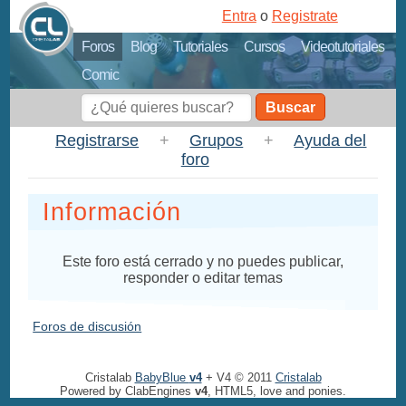
Entra
o
Registrate
Foros
Blog
Tutoriales
Cursos
Videotutoriales
Comic
Buscar
Registrarse
+
Grupos
+
Ayuda del
foro
Información
Este foro está cerrado y no puedes publicar,
responder o editar temas
Foros de discusión
Cristalab
BabyBlue
v4
+ V4 © 2011
Cristalab
Powered by ClabEngines
v4
, HTML5, love and ponies.