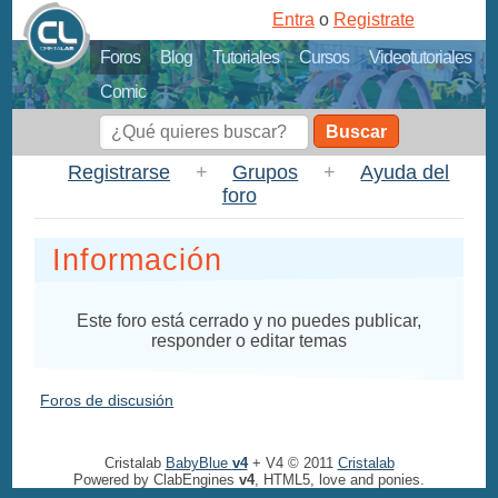
Entra
o
Registrate
Foros
Blog
Tutoriales
Cursos
Videotutoriales
Comic
Buscar
Registrarse
+
Grupos
+
Ayuda del
foro
Información
Este foro está cerrado y no puedes publicar,
responder o editar temas
Foros de discusión
Cristalab
BabyBlue
v4
+ V4 © 2011
Cristalab
Powered by ClabEngines
v4
, HTML5, love and ponies.