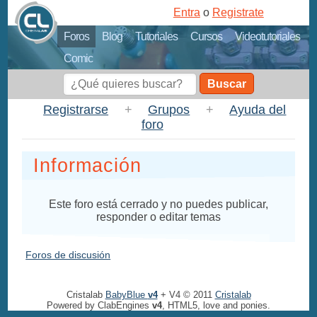
Entra
o
Registrate
Foros
Blog
Tutoriales
Cursos
Videotutoriales
Comic
Buscar
Registrarse
+
Grupos
+
Ayuda del
foro
Información
Este foro está cerrado y no puedes publicar,
responder o editar temas
Foros de discusión
Cristalab
BabyBlue
v4
+ V4 © 2011
Cristalab
Powered by ClabEngines
v4
, HTML5, love and ponies.