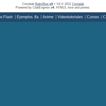
Cristalab
BabyBlue
v4
+ V4 © 2011
Cristalab
Powered by ClabEngines
v4
, HTML5, love and ponies.
de Flash
Ejemplos .fla
Anime
Videotutoriales
Cursos
C