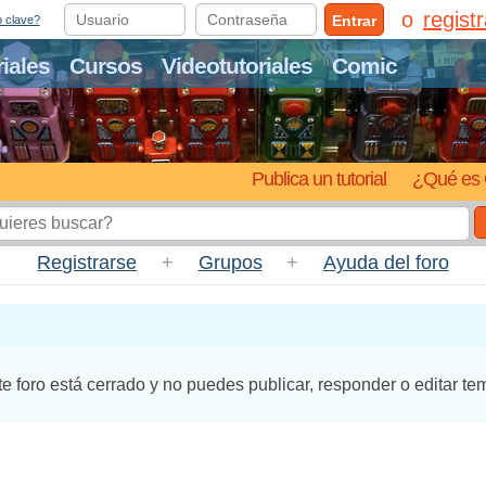
regist
Entrar
o clave?
riales
Cursos
Videotutoriales
Comic
Publica un tutorial
¿Qué es 
Registrarse
+
Grupos
+
Ayuda del foro
te foro está cerrado y no puedes publicar, responder o editar te