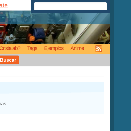
rate
Cristalab?
Tags
Ejemplos
Anime
Buscar
mas