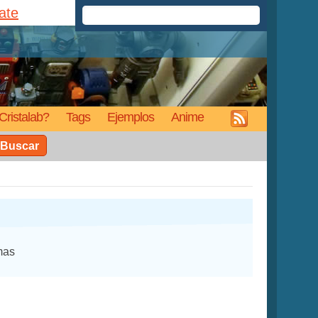
rate
Cristalab?
Tags
Ejemplos
Anime
Buscar
mas