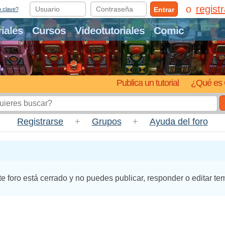
regist
Entrar
o clave?
riales
Cursos
Videotutoriales
Comic
Publica un tutorial
¿Qué es 
Registrarse
+
Grupos
+
Ayuda del foro
te foro está cerrado y no puedes publicar, responder o editar te