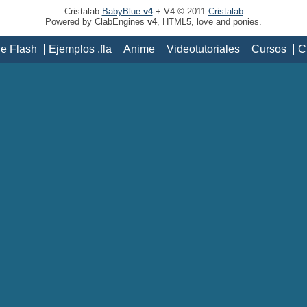
Cristalab
BabyBlue
v4
+ V4 © 2011
Cristalab
Powered by ClabEngines
v4
, HTML5, love and ponies.
de Flash
Ejemplos .fla
Anime
Videotutoriales
Cursos
C