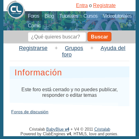
Entra
o
Registrate
Foros
Blog
Tutoriales
Cursos
Videotutoriales
Comic
Buscar
Registrarse
+
Grupos
+
Ayuda del
foro
Información
Este foro está cerrado y no puedes publicar,
responder o editar temas
Foros de discusión
Cristalab
BabyBlue
v4
+ V4 © 2011
Cristalab
Powered by ClabEngines
v4
, HTML5, love and ponies.