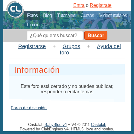
Entra
o
Registrate
Foros
Blog
Tutoriales
Cursos
Videotutoriales
Comic
Buscar
Registrarse
+
Grupos
+
Ayuda del
foro
Información
Este foro está cerrado y no puedes publicar,
responder o editar temas
Foros de discusión
Cristalab
BabyBlue
v4
+ V4 © 2011
Cristalab
Powered by ClabEngines
v4
, HTML5, love and ponies.