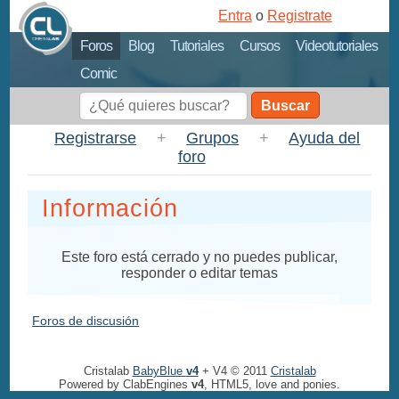
Entra
o
Registrate
Foros
Blog
Tutoriales
Cursos
Videotutoriales
Comic
Buscar
Registrarse
+
Grupos
+
Ayuda del
foro
Información
Este foro está cerrado y no puedes publicar,
responder o editar temas
Foros de discusión
Cristalab
BabyBlue
v4
+ V4 © 2011
Cristalab
Powered by ClabEngines
v4
, HTML5, love and ponies.