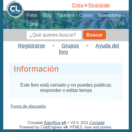
Entra
o
Registrate
Foros
Blog
Tutoriales
Cursos
Videotutoriales
Comic
Buscar
Registrarse
+
Grupos
+
Ayuda del
foro
Información
Este foro está cerrado y no puedes publicar,
responder o editar temas
Foros de discusión
Cristalab
BabyBlue
v4
+ V4 © 2011
Cristalab
Powered by ClabEngines
v4
, HTML5, love and ponies.