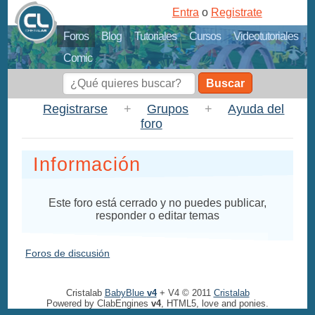
Entra
o
Registrate
Foros
Blog
Tutoriales
Cursos
Videotutoriales
Comic
Buscar
Registrarse
+
Grupos
+
Ayuda del
foro
Información
Este foro está cerrado y no puedes publicar,
responder o editar temas
Foros de discusión
Cristalab
BabyBlue
v4
+ V4 © 2011
Cristalab
Powered by ClabEngines
v4
, HTML5, love and ponies.