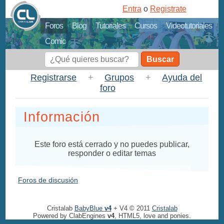
Entra
o
Registrate
Foros
Blog
Tutoriales
Cursos
Videotutoriales
Comic
Buscar
Registrarse
+
Grupos
+
Ayuda del
foro
Información
Este foro está cerrado y no puedes publicar,
responder o editar temas
Foros de discusión
Cristalab
BabyBlue
v4
+ V4 © 2011
Cristalab
Powered by ClabEngines
v4
, HTML5, love and ponies.