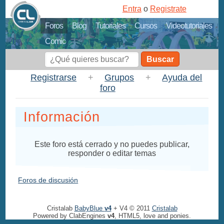
Entra
o
Registrate
Foros
Blog
Tutoriales
Cursos
Videotutoriales
Comic
Buscar
Registrarse
+
Grupos
+
Ayuda del
foro
Información
Este foro está cerrado y no puedes publicar,
responder o editar temas
Foros de discusión
Cristalab
BabyBlue
v4
+ V4 © 2011
Cristalab
Powered by ClabEngines
v4
, HTML5, love and ponies.