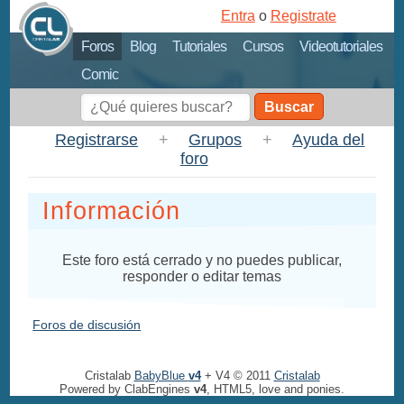
Entra
o
Registrate
Foros
Blog
Tutoriales
Cursos
Videotutoriales
Comic
Buscar
Registrarse
+
Grupos
+
Ayuda del
foro
Información
Este foro está cerrado y no puedes publicar,
responder o editar temas
Foros de discusión
Cristalab
BabyBlue
v4
+ V4 © 2011
Cristalab
Powered by ClabEngines
v4
, HTML5, love and ponies.