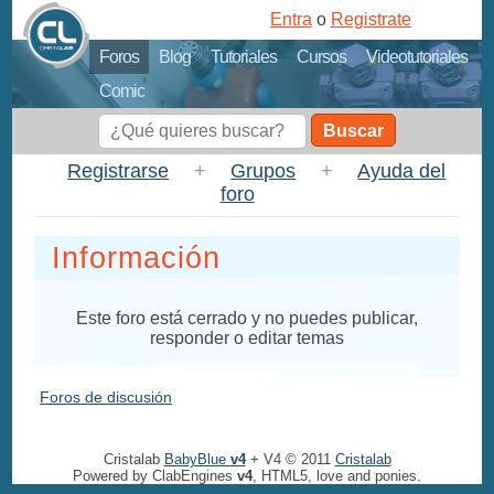
Entra
o
Registrate
Foros
Blog
Tutoriales
Cursos
Videotutoriales
Comic
Buscar
Registrarse
+
Grupos
+
Ayuda del
foro
Información
Este foro está cerrado y no puedes publicar,
responder o editar temas
Foros de discusión
Cristalab
BabyBlue
v4
+ V4 © 2011
Cristalab
Powered by ClabEngines
v4
, HTML5, love and ponies.