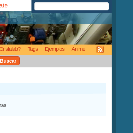
rate
Cristalab?
Tags
Ejemplos
Anime
Buscar
mas