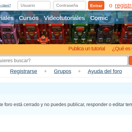
regist
Entrar
o clave?
riales
Cursos
Videotutoriales
Comic
Publica un tutorial
¿Qué es 
Registrarse
+
Grupos
+
Ayuda del foro
te foro está cerrado y no puedes publicar, responder o editar te