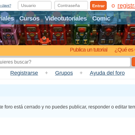
regist
Entrar
o clave?
riales
Cursos
Videotutoriales
Comic
Publica un tutorial
¿Qué es 
Registrarse
+
Grupos
+
Ayuda del foro
te foro está cerrado y no puedes publicar, responder o editar te