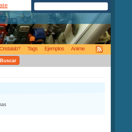
rate
Cristalab?
Tags
Ejemplos
Anime
Buscar
mas