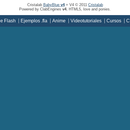
Cristalab
BabyBlue
v4
+ V4 © 2011
Cristalab
Powered by ClabEngines
v4
, HTML5, love and ponies.
de Flash
Ejemplos .fla
Anime
Videotutoriales
Cursos
C