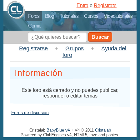
Entra
o
Registrate
Foros
Blog
Tutoriales
Cursos
Videotutoriales
Comic
Buscar
Registrarse
+
Grupos
+
Ayuda del
foro
Información
Este foro está cerrado y no puedes publicar,
responder o editar temas
Foros de discusión
Cristalab
BabyBlue
v4
+ V4 © 2011
Cristalab
Powered by ClabEngines
v4
, HTML5, love and ponies.