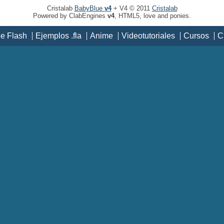
Cristalab
BabyBlue
v4
+ V4 © 2011
Cristalab
Powered by ClabEngines
v4
, HTML5, love and ponies.
de Flash
Ejemplos .fla
Anime
Videotutoriales
Cursos
C