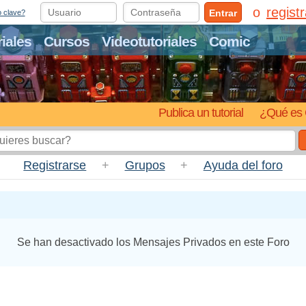
regist
Entrar
o clave?
riales
Cursos
Videotutoriales
Comic
Publica un tutorial
¿Qué es 
Registrarse
+
Grupos
+
Ayuda del foro
Se han desactivado los Mensajes Privados en este Foro