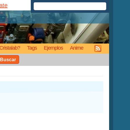
rate
Cristalab?
Tags
Ejemplos
Anime
Buscar