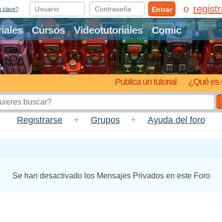
regist
Entrar
o clave?
riales
Cursos
Videotutoriales
Comic
Publica un tutorial
¿Qué es 
Registrarse
+
Grupos
+
Ayuda del foro
Se han desactivado los Mensajes Privados en este Foro