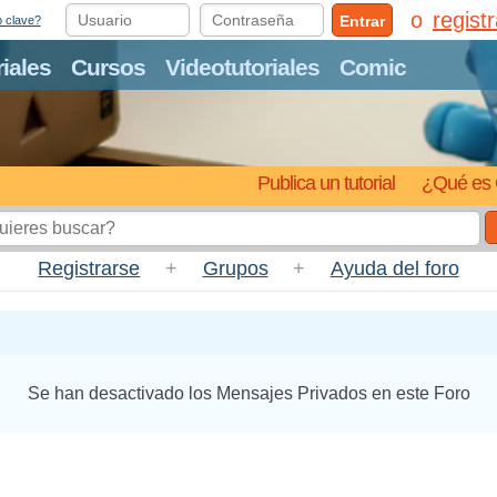
regist
Entrar
o clave?
riales
Cursos
Videotutoriales
Comic
Publica un tutorial
¿Qué es 
Registrarse
+
Grupos
+
Ayuda del foro
Se han desactivado los Mensajes Privados en este Foro