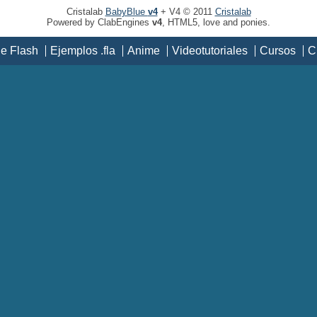
Cristalab
BabyBlue
v4
+ V4 © 2011
Cristalab
Powered by ClabEngines
v4
, HTML5, love and ponies.
de Flash
Ejemplos .fla
Anime
Videotutoriales
Cursos
C