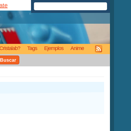
rate
Cristalab?
Tags
Ejemplos
Anime
Buscar