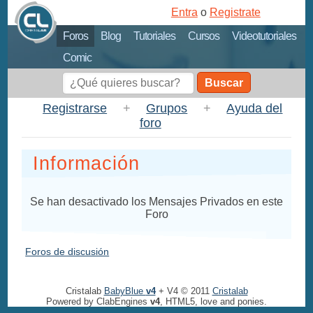
Entra
o
Registrate
Foros
Blog
Tutoriales
Cursos
Videotutoriales
Comic
Buscar
Registrarse
+
Grupos
+
Ayuda del
foro
Información
Se han desactivado los Mensajes Privados en este
Foro
Foros de discusión
Cristalab
BabyBlue
v4
+ V4 © 2011
Cristalab
Powered by ClabEngines
v4
, HTML5, love and ponies.