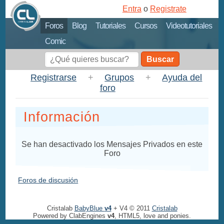
Entra
o
Registrate
Foros
Blog
Tutoriales
Cursos
Videotutoriales
Comic
Buscar
Registrarse
+
Grupos
+
Ayuda del
foro
Información
Se han desactivado los Mensajes Privados en este
Foro
Foros de discusión
Cristalab
BabyBlue
v4
+ V4 © 2011
Cristalab
Powered by ClabEngines
v4
, HTML5, love and ponies.