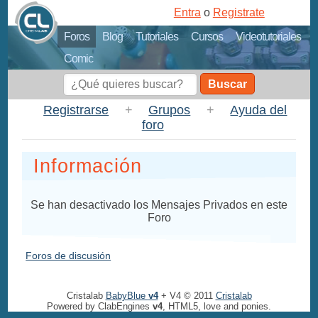
Entra
o
Registrate
Foros
Blog
Tutoriales
Cursos
Videotutoriales
Comic
Buscar
Registrarse
+
Grupos
+
Ayuda del
foro
Información
Se han desactivado los Mensajes Privados en este
Foro
Foros de discusión
Cristalab
BabyBlue
v4
+ V4 © 2011
Cristalab
Powered by ClabEngines
v4
, HTML5, love and ponies.