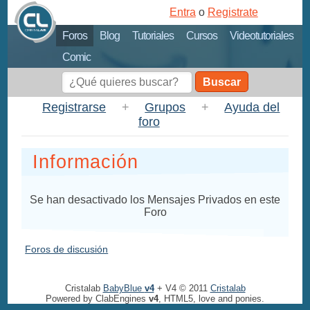
Entra
o
Registrate
Foros
Blog
Tutoriales
Cursos
Videotutoriales
Comic
Buscar
Registrarse
+
Grupos
+
Ayuda del
foro
Información
Se han desactivado los Mensajes Privados en este
Foro
Foros de discusión
Cristalab
BabyBlue
v4
+ V4 © 2011
Cristalab
Powered by ClabEngines
v4
, HTML5, love and ponies.