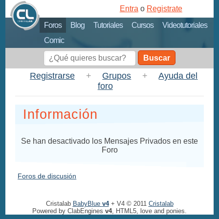
Entra
o
Registrate
Foros
Blog
Tutoriales
Cursos
Videotutoriales
Comic
Buscar
Registrarse
+
Grupos
+
Ayuda del
foro
Información
Se han desactivado los Mensajes Privados en este
Foro
Foros de discusión
Cristalab
BabyBlue
v4
+ V4 © 2011
Cristalab
Powered by ClabEngines
v4
, HTML5, love and ponies.