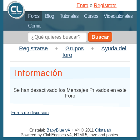
Entra
o
Registrate
Foros
Blog
Tutoriales
Cursos
Videotutoriales
Comic
Buscar
Registrarse
+
Grupos
+
Ayuda del
foro
Información
Se han desactivado los Mensajes Privados en este
Foro
Foros de discusión
Cristalab
BabyBlue
v4
+ V4 © 2011
Cristalab
Powered by ClabEngines
v4
, HTML5, love and ponies.