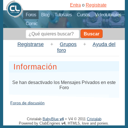
Entra
o
Registrate
Foros
Blog
Tutoriales
Cursos
Videotutoriales
Comic
Buscar
Registrarse
+
Grupos
+
Ayuda del
foro
Información
Se han desactivado los Mensajes Privados en este
Foro
Foros de discusión
Cristalab
BabyBlue
v4
+ V4 © 2011
Cristalab
Powered by ClabEngines
v4
, HTML5, love and ponies.