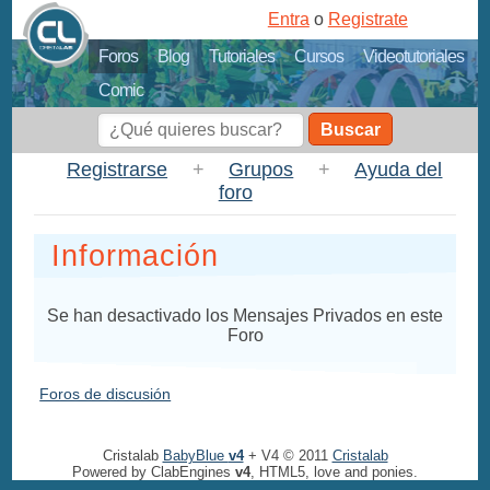
Entra
o
Registrate
Foros
Blog
Tutoriales
Cursos
Videotutoriales
Comic
Buscar
Registrarse
+
Grupos
+
Ayuda del
foro
Información
Se han desactivado los Mensajes Privados en este
Foro
Foros de discusión
Cristalab
BabyBlue
v4
+ V4 © 2011
Cristalab
Powered by ClabEngines
v4
, HTML5, love and ponies.