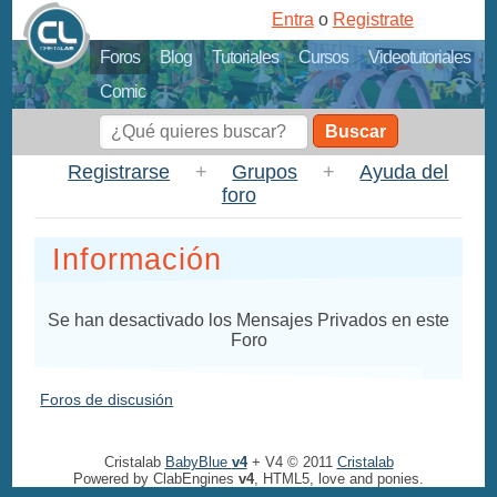
Entra
o
Registrate
Foros
Blog
Tutoriales
Cursos
Videotutoriales
Comic
Buscar
Registrarse
+
Grupos
+
Ayuda del
foro
Información
Se han desactivado los Mensajes Privados en este
Foro
Foros de discusión
Cristalab
BabyBlue
v4
+ V4 © 2011
Cristalab
Powered by ClabEngines
v4
, HTML5, love and ponies.