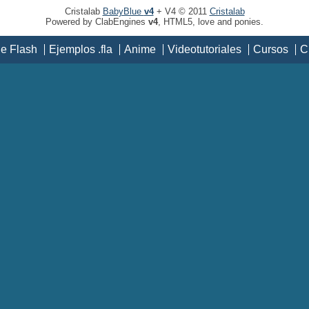
Cristalab
BabyBlue
v4
+ V4 © 2011
Cristalab
Powered by ClabEngines
v4
, HTML5, love and ponies.
de Flash
Ejemplos .fla
Anime
Videotutoriales
Cursos
C