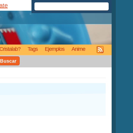
rate
Cristalab?
Tags
Ejemplos
Anime
Buscar