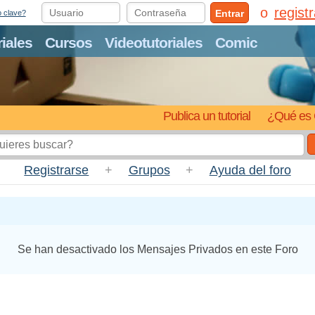
regist
Entrar
o clave?
riales
Cursos
Videotutoriales
Comic
Publica un tutorial
¿Qué es 
Registrarse
+
Grupos
+
Ayuda del foro
Se han desactivado los Mensajes Privados en este Foro