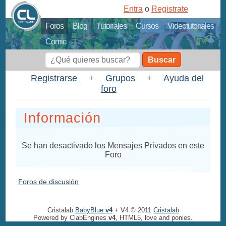
Entra
o
Registrate
Foros
Blog
Tutoriales
Cursos
Videotutoriales
Comic
Buscar
Registrarse
+
Grupos
+
Ayuda del
foro
Información
Se han desactivado los Mensajes Privados en este
Foro
Foros de discusión
Cristalab
BabyBlue
v4
+ V4 © 2011
Cristalab
Powered by ClabEngines
v4
, HTML5, love and ponies.