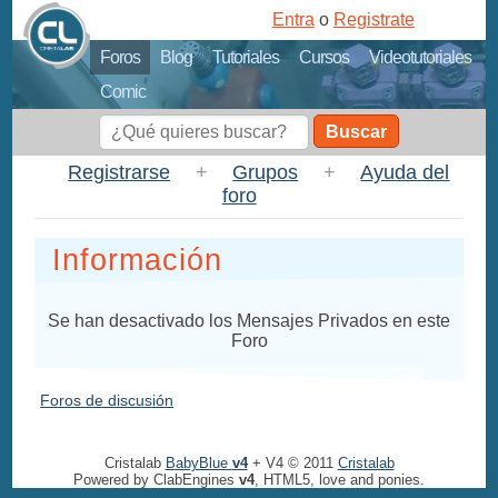
Entra
o
Registrate
Foros
Blog
Tutoriales
Cursos
Videotutoriales
Comic
Buscar
Registrarse
+
Grupos
+
Ayuda del
foro
Información
Se han desactivado los Mensajes Privados en este
Foro
Foros de discusión
Cristalab
BabyBlue
v4
+ V4 © 2011
Cristalab
Powered by ClabEngines
v4
, HTML5, love and ponies.