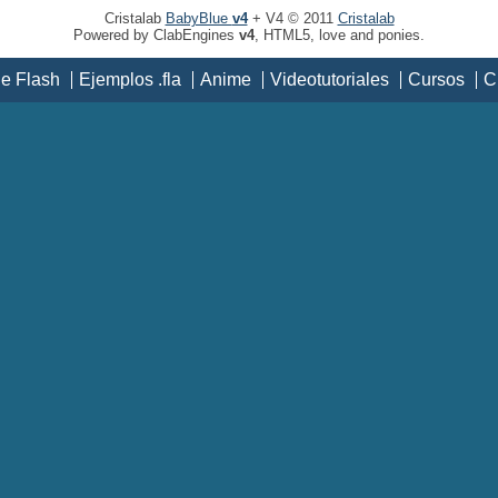
Cristalab
BabyBlue
v4
+ V4 © 2011
Cristalab
Powered by ClabEngines
v4
, HTML5, love and ponies.
de Flash
Ejemplos .fla
Anime
Videotutoriales
Cursos
C