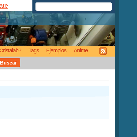
rate
Cristalab?
Tags
Ejemplos
Anime
Buscar