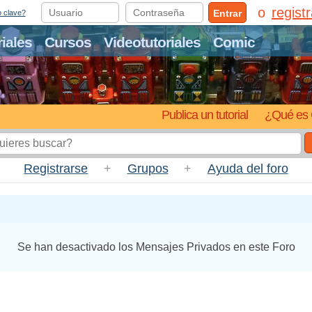
regist
Entrar
o clave?
riales
Cursos
Videotutoriales
Comic
Publica un tutorial
¿Qué es 
Registrarse
+
Grupos
+
Ayuda del foro
Se han desactivado los Mensajes Privados en este Foro