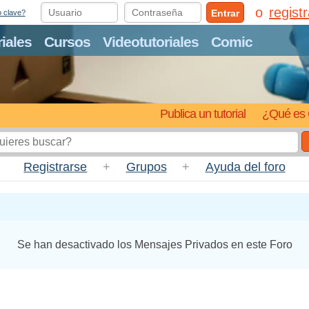
regist
Entrar
o clave?
riales
Cursos
Videotutoriales
Comic
Publica un tutorial
¿Qué es 
Registrarse
+
Grupos
+
Ayuda del foro
Se han desactivado los Mensajes Privados en este Foro