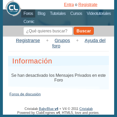
Entra
o
Registrate
Foros
Blog
Tutoriales
Cursos
Videotutoriales
Comic
Buscar
Registrarse
+
Grupos
+
Ayuda del
foro
Información
Se han desactivado los Mensajes Privados en este
Foro
Foros de discusión
Cristalab
BabyBlue
v4
+ V4 © 2011
Cristalab
Powered by ClabEngines
v4
, HTML5, love and ponies.