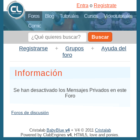
Entra
o
Registrate
Foros
Blog
Tutoriales
Cursos
Videotutoriales
Comic
Buscar
Registrarse
+
Grupos
+
Ayuda del
foro
Información
Se han desactivado los Mensajes Privados en este
Foro
Foros de discusión
Cristalab
BabyBlue
v4
+ V4 © 2011
Cristalab
Powered by ClabEngines
v4
, HTML5, love and ponies.