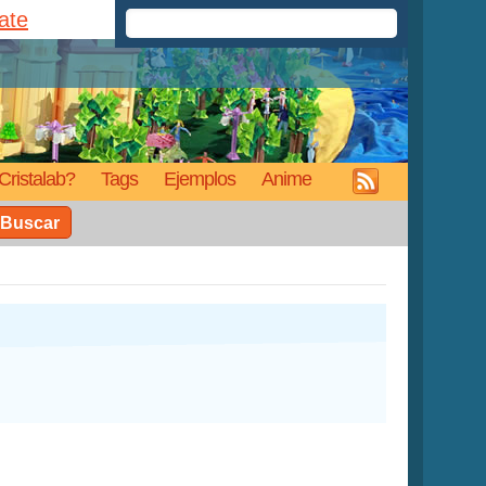
rate
Cristalab?
Tags
Ejemplos
Anime
Buscar