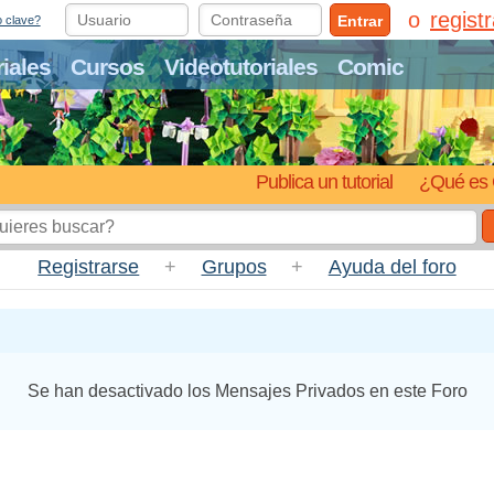
regist
Entrar
o clave?
riales
Cursos
Videotutoriales
Comic
Publica un tutorial
¿Qué es 
Registrarse
+
Grupos
+
Ayuda del foro
Se han desactivado los Mensajes Privados en este Foro