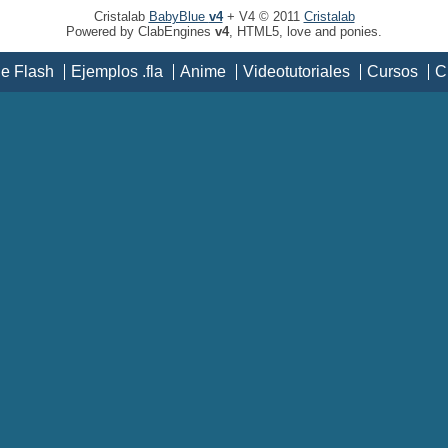
Cristalab
BabyBlue
v4
+ V4 © 2011
Cristalab
Powered by ClabEngines
v4
, HTML5, love and ponies.
de Flash
Ejemplos .fla
Anime
Videotutoriales
Cursos
C