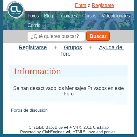
Entra
o
Registrate
Foros
Blog
Tutoriales
Cursos
Videotutoriales
Comic
Buscar
Registrarse
+
Grupos
+
Ayuda del
foro
Información
Se han desactivado los Mensajes Privados en este
Foro
Foros de discusión
Cristalab
BabyBlue
v4
+ V4 © 2011
Cristalab
Powered by ClabEngines
v4
, HTML5, love and ponies.