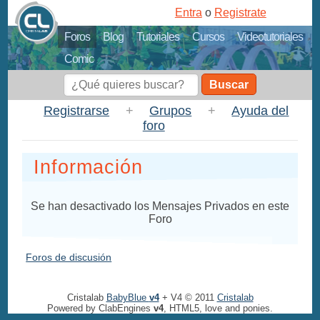
Entra
o
Registrate
Foros
Blog
Tutoriales
Cursos
Videotutoriales
Comic
Buscar
Registrarse
+
Grupos
+
Ayuda del
foro
Información
Se han desactivado los Mensajes Privados en este
Foro
Foros de discusión
Cristalab
BabyBlue
v4
+ V4 © 2011
Cristalab
Powered by ClabEngines
v4
, HTML5, love and ponies.