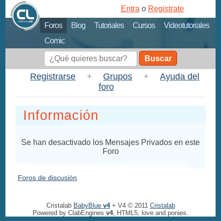
Entra
o
Registrate
Foros
Blog
Tutoriales
Cursos
Videotutoriales
Comic
Buscar
Registrarse
+
Grupos
+
Ayuda del
foro
Información
Se han desactivado los Mensajes Privados en este
Foro
Foros de discusión
Cristalab
BabyBlue
v4
+ V4 © 2011
Cristalab
Powered by ClabEngines
v4
, HTML5, love and ponies.