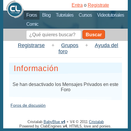
Entra
o
Registrate
Foros
Blog
Tutoriales
Cursos
Videotutoriales
Comic
Buscar
Registrarse
+
Grupos
+
Ayuda del
foro
Información
Se han desactivado los Mensajes Privados en este
Foro
Foros de discusión
Cristalab
BabyBlue
v4
+ V4 © 2011
Cristalab
Powered by ClabEngines
v4
, HTML5, love and ponies.