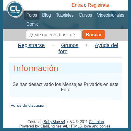
Entra
o
Registrate
Foros
Blog
Tutoriales
Cursos
Videotutoriales
Comic
Buscar
Registrarse
+
Grupos
+
Ayuda del
foro
Información
Se han desactivado los Mensajes Privados en este
Foro
Foros de discusión
Cristalab
BabyBlue
v4
+ V4 © 2011
Cristalab
Powered by ClabEngines
v4
, HTML5, love and ponies.